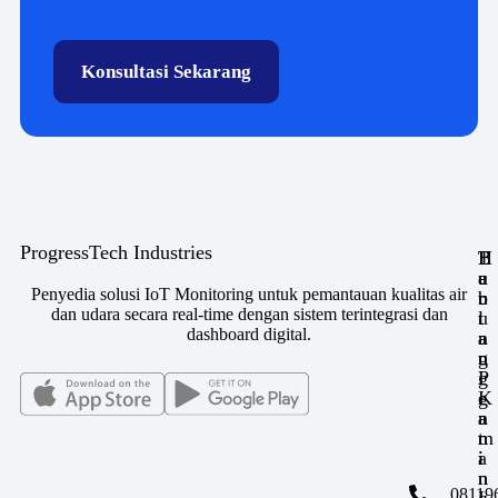
Konsultasi Sekarang
ProgressTech Industries
H
T
B
u
a
e
Penyedia solusi IoT Monitoring untuk pemantauan kualitas air
b
u
r
dan udara secara real-time dengan sistem terintegrasi dan
u
t
l
dashboard digital.
n
a
a
g
n
n
i
P
g
K
e
g
a
n
a
m
t
n
i
i
a
n
n
08119