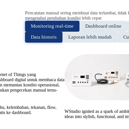
Pencatatan manual sering membuat data terlambat, tidak k
mengetahui perubahan kondisi lebih cepat
Monitoring real-time
Dashboard online
Data historis
Laporan lebih mudah
Cu
rnet of Things yang
shboard digital untuk membaca data
an memantau kondisi operasional,
akukan pengecekan manual terus-
hu, kelembaban, tekanan, flow,
WStudio ignited as a spark of ambit
atis ke dashboard.
ideas into stylish, functional, and i